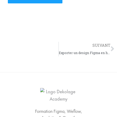
Su
SUIVANT
Exporter un design Figma en html css pour un développeur web
Formation Figma, Weflow,