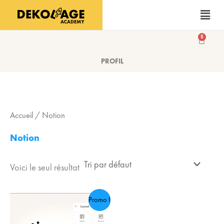
Aller
Menu
au
contenu
0
Panier
PROFIL
Accueil
/ Notion
Notion
Voici le seul résultat
Le
Le
Promo !
prix
prix
initial
actuel